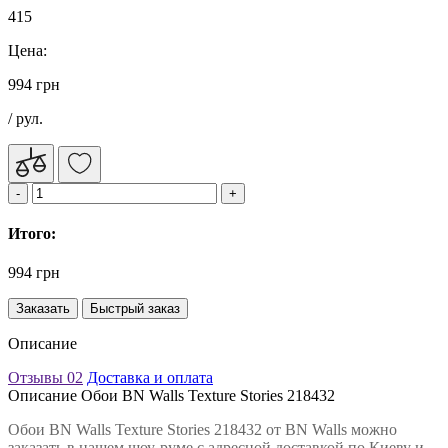
415
Цена:
994 грн
/ рул.
Итого:
994 грн
Заказать
Быстрый заказ
Описание
Отзывы
02
Доставка и оплата
Описание Обои BN Walls Texture Stories 218432
Обои BN Walls Texture Stories 218432 от BN Walls можно
заказать в нашем шоу-руме с адресной доставкой по Киеву и