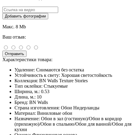
Добавить фотографии
Макс. 8 Mb
Ваш отзыв:
Отправить
Характеристики товара:
Удаление:
Снимаются без остатка
Устойчивость к свету:
Хорошая светостойкость
Коллекция:
BN Walls Texture Stories
Тип оклейки:
Стыкуемые
Ширина, м.:
0.53
Длина, м.:
10
Бренд:
BN Walls
Страна изготовления:
Обои Нидерланды
Материал:
Виниловые обои
Назначение:
Обои в зал (гостиную)/Обои в коридор
(прихожую)/Обои в спальню/Обои для ванной/Обои для
кухни
Основа:
Флизелиновая основа