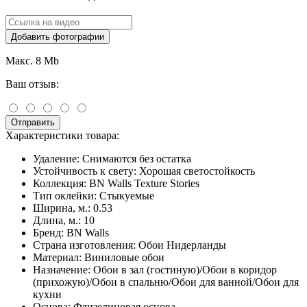
Добавить фотографии
Макс. 8 Mb
Ваш отзыв:
Отправить
Характеристики товара:
Удаление:
Снимаются без остатка
Устойчивость к свету:
Хорошая светостойкость
Коллекция:
BN Walls Texture Stories
Тип оклейки:
Стыкуемые
Ширина, м.:
0.53
Длина, м.:
10
Бренд:
BN Walls
Страна изготовления:
Обои Нидерланды
Материал:
Виниловые обои
Назначение:
Обои в зал (гостиную)/Обои в коридор
(прихожую)/Обои в спальню/Обои для ванной/Обои для
кухни
Основа:
Флизелиновая основа