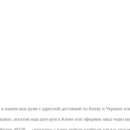
ать в нашем шоу-руме с адресной доставкой по Киеву и Украине и
можно, посетив наш шоу-рум в Киеве или оформив заказ через ко
 Stories 49379 — свяжитесь с нами любым удобным для вас спос