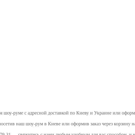
шем шоу-руме с адресной доставкой по Киеву и Украине или офор
посетив наш шоу-рум в Киеве или оформив заказ через корзину н
079-31 — свяжитесь с нами любым удобным для вас способом, и 