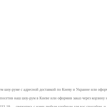
ашем шоу-руме с адресной доставкой по Киеву и Украине или офо
 посетив наш шоу-рум в Киеве или оформив заказ через корзину 
2033-19 — свяжитесь с нами любым удобным для вас способом, и