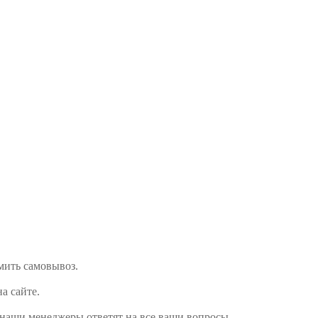
рмить самовывоз.
на сайте.
 наши менеджеры ответят на все ваши вопросы.