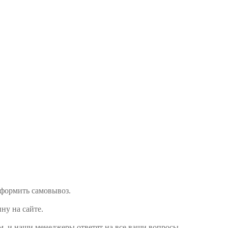
 оформить самовывоз.
ину на сайте.
м, и наши менеджеры ответят на все ваши вопросы.