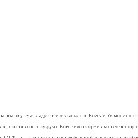
 в нашем шоу-руме с адресной доставкой по Киеву и Украине или
жно, посетив наш шоу-рум в Киеве или оформив заказ через корз
les 12179-15 — свяжитесь с нами любым удобным для вас способо