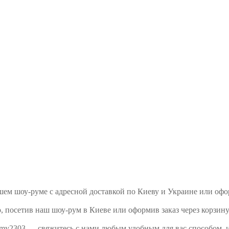
ашем шоу-руме с адресной доставкой по Киеву и Украине или оф
 посетив наш шоу-рум в Киеве или оформив заказ через корзину
 my2303 — свяжитесь с нами любым удобным для вас способом, 