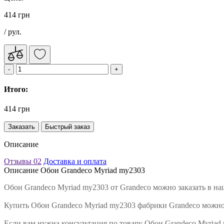
414 грн
/ рул.
Итого:
414 грн
Заказать
Быстрый заказ
Описание
Отзывы
02
Доставка и оплата
Описание Обои Grandeco Myriad my2303
Обои Grandeco Myriad my2303 от Grandeco можно заказать в н
Купить Обои Grandeco Myriad my2303 фабрики Grandeco можно,
Если вам нужна консультация по товару Обои Grandeco Myriad