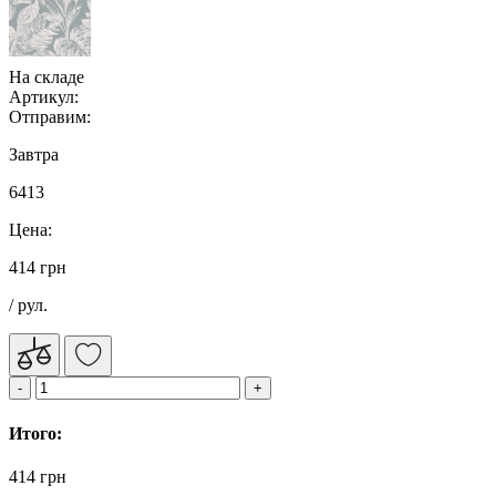
На складе
Артикул:
Отправим:
Завтра
6413
Цена:
414 грн
/ рул.
Итого:
414 грн