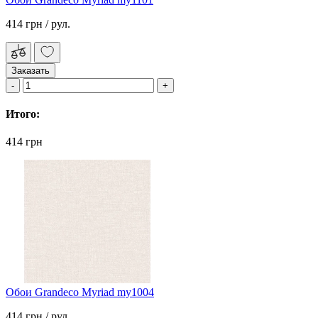
414 грн
/ рул.
Заказать
Итого:
414 грн
Обои Grandeco Myriad my1004
414 грн
/ рул.