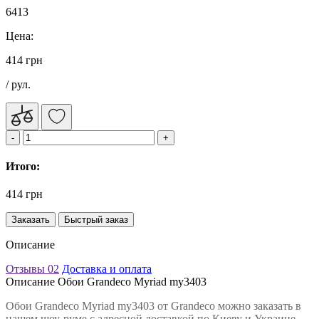
6413
Цена:
414 грн
/ рул.
Итого:
414 грн
Заказать
Быстрый заказ
Описание
Отзывы
02
Доставка и оплата
Описание Обои Grandeco Myriad my3403
Обои Grandeco Myriad my3403 от Grandeco можно заказать в
нашем шоу-руме с адресной доставкой по Киеву и Украине