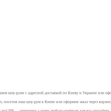
нашем шоу-руме с адресной доставкой по Киеву и Украине или о
, посетив наш шоу-рум в Киеве или оформив заказ через корзин
s nu1208 — свяжитесь с нами любым удобным для вас способом,