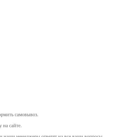
формить самовывоз.
у на сайте.
 и наши менеджеры ответят на все ваши вопросы.