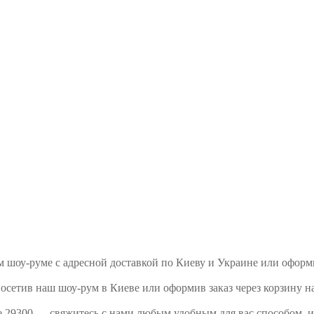
ем шоу-руме с адресной доставкой по Киеву и Украине или офор
осетив наш шоу-рум в Киеве или оформив заказ через корзину н
e 29300 — свяжитесь с нами любым удобным для вас способом, и