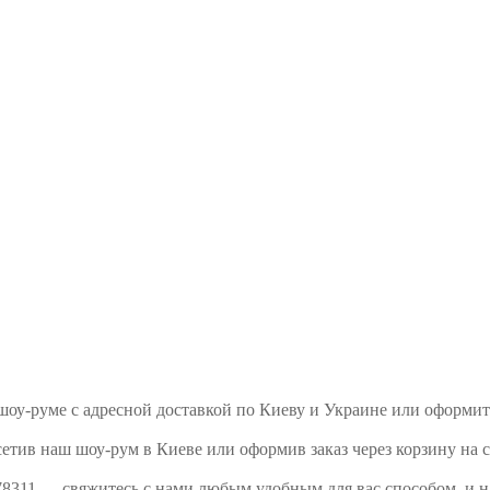
м шоу-руме с адресной доставкой по Киеву и Украине или оформи
сетив наш шоу-рум в Киеве или оформив заказ через корзину на 
 78311 — свяжитесь с нами любым удобным для вас способом, и 