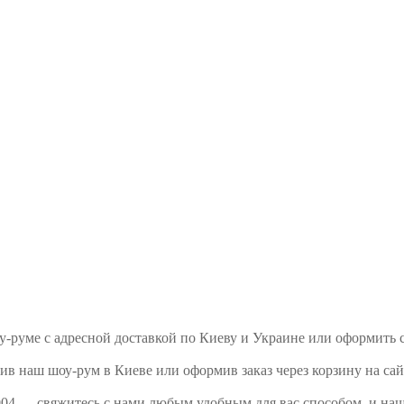
оу-руме с адресной доставкой по Киеву и Украине или оформить
ив наш шоу-рум в Киеве или оформив заказ через корзину на сай
004 — свяжитесь с нами любым удобным для вас способом, и наш