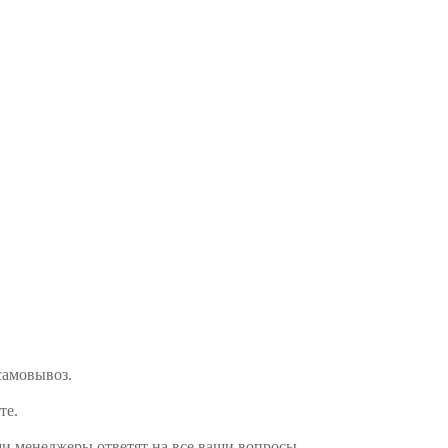
 самовывоз.
те.
и менеджеры ответят на все ваши вопросы.