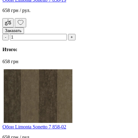
658 грн
/ рул.
Заказать
Итого:
658 грн
Обои Limonta Sonetto 7 858-02
658 грн
/ рул.