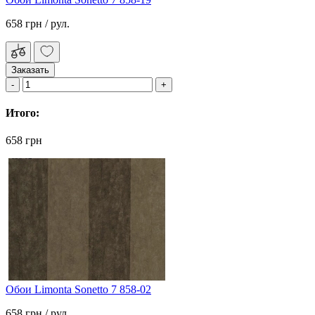
658 грн
/ рул.
Заказать
Итого:
658 грн
Обои Limonta Sonetto 7 858-02
658 грн
/ рул.