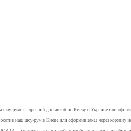
шем шоу-руме с адресной доставкой по Киеву и Украине или офор
посетив наш шоу-рум в Киеве или оформив заказ через корзину н
7 848-13 — свяжитесь с нами любым удобным для вас способом, 