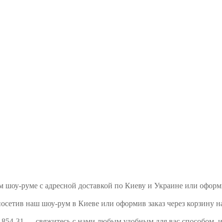
шем шоу-руме с адресной доставкой по Киеву и Украине или офор
посетив наш шоу-рум в Киеве или оформив заказ через корзину н
7 854-31 — свяжитесь с нами любым удобным для вас способом, 