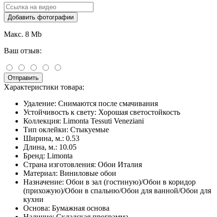
Добавить фотографии
Макс. 8 Mb
Ваш отзыв:
Отправить
Характеристики товара:
Удаление:
Снимаются после смачивания
Устойчивость к свету:
Хорошая светостойкость
Коллекция:
Limonta Tessuti Veneziani
Тип оклейки:
Стыкуемые
Ширина, м.:
0.53
Длина, м.:
10.05
Бренд:
Limonta
Страна изготовления:
Обои Италия
Материал:
Виниловые обои
Назначение:
Обои в зал (гостиную)/Обои в коридор
(прихожую)/Обои в спальню/Обои для ванной/Обои для
кухни
Основа:
Бумажная основа
Наличие:
Складская программа