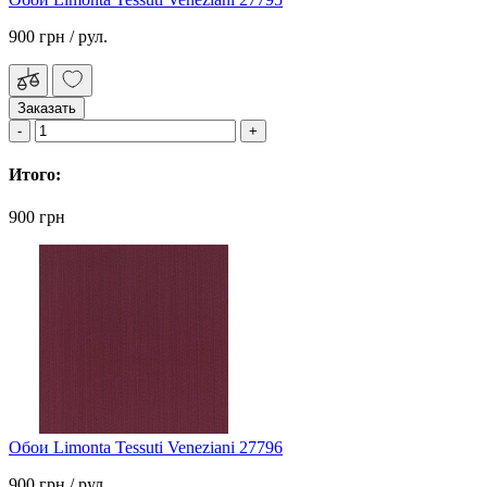
900 грн
/ рул.
Заказать
Итого:
900 грн
Обои Limonta Tessuti Veneziani 27796
900 грн
/ рул.