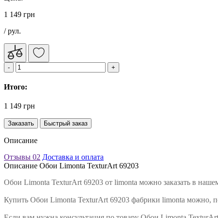
1 149 грн
/ рул.
Итого:
1 149 грн
Заказать
Быстрый заказ
Описание
Отзывы
02
Доставка и оплата
Описание Обои Limonta TexturArt 69203
Обои Limonta TexturArt 69203 от limonta можно заказать в на
Купить Обои Limonta TexturArt 69203 фабрики limonta можно, п
Если вам нужна консультация по товару Обои Limonta TexturA