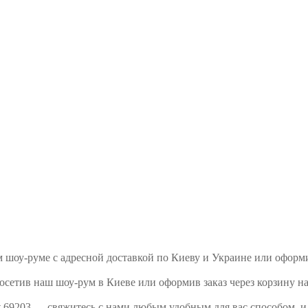
шем шоу-руме с адресной доставкой по Киеву и Украине или офор
осетив наш шоу-рум в Киеве или оформив заказ через корзину на
rt 69203 — свяжитесь с нами любым удобным для вас способом, 