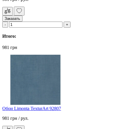
Заказать
Итого:
981 грн
Обои Limonta TexturArt 92807
981 грн
/ рул.