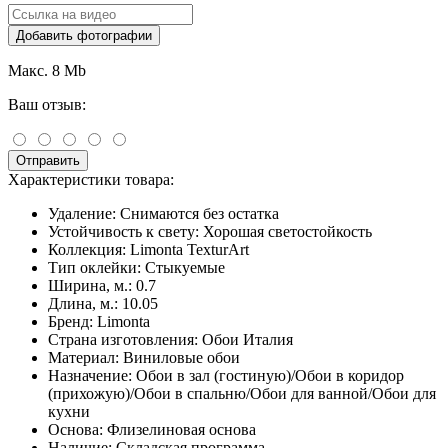
Добавить фотографии
Макс. 8 Mb
Ваш отзыв:
Отправить
Характеристики товара:
Удаление:
Снимаются без остатка
Устойчивость к свету:
Хорошая светостойкость
Коллекция:
Limonta TexturArt
Тип оклейки:
Стыкуемые
Ширина, м.:
0.7
Длина, м.:
10.05
Бренд:
Limonta
Страна изготовления:
Обои Италия
Материал:
Виниловые обои
Назначение:
Обои в зал (гостиную)/Обои в коридор
(прихожую)/Обои в спальню/Обои для ванной/Обои для
кухни
Основа:
Флизелиновая основа
Наличие:
Складская программа