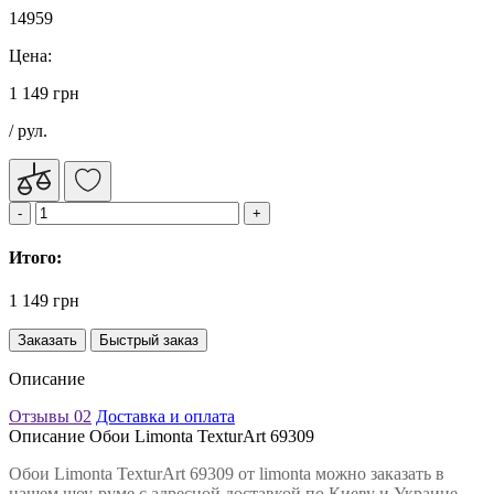
14959
Цена:
1 149 грн
/ рул.
Итого:
1 149 грн
Заказать
Быстрый заказ
Описание
Отзывы
02
Доставка и оплата
Описание Обои Limonta TexturArt 69309
Обои Limonta TexturArt 69309 от limonta можно заказать в
нашем шоу-руме с адресной доставкой по Киеву и Украине