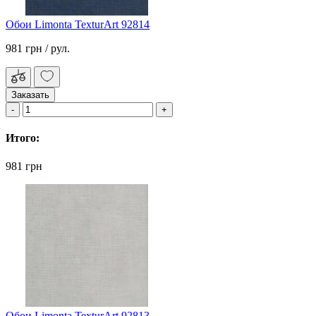
Обои Limonta TexturArt 92814
981 грн
/ рул.
Заказать
Итого:
981 грн
Обои Limonta TexturArt 92813