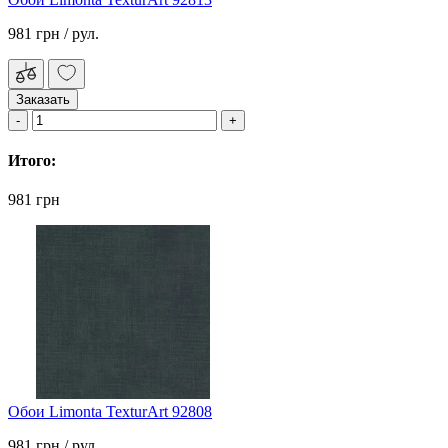
981 грн
/ рул.
Заказать
Итого:
981 грн
Обои Limonta TexturArt 92808
981 грн
/ рул.