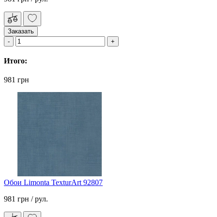
Заказать
Итого:
981 грн
Обои Limonta TexturArt 92807
981 грн
/ рул.