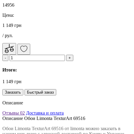
14956
Цена:
1 149 грн
/ рул.
Итого:
1 149 грн
Заказать
Быстрый заказ
Описание
Отзывы
02
Доставка и оплата
Описание Обои Limonta TexturArt 69516
Обои Limonta TexturArt 69516 от limonta можно заказать в
нашем шоу-руме с адресной доставкой по Киеву и Украине