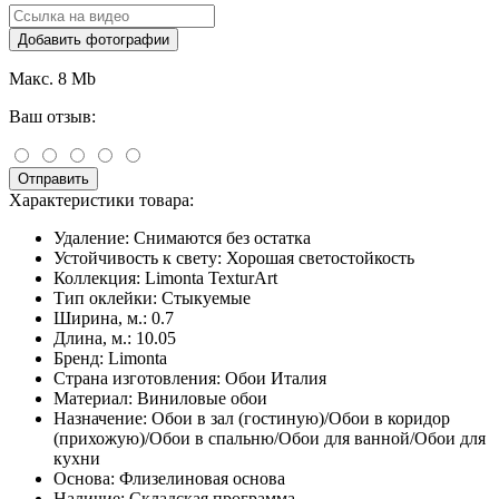
Добавить фотографии
Макс. 8 Mb
Ваш отзыв:
Отправить
Характеристики товара:
Удаление:
Снимаются без остатка
Устойчивость к свету:
Хорошая светостойкость
Коллекция:
Limonta TexturArt
Тип оклейки:
Стыкуемые
Ширина, м.:
0.7
Длина, м.:
10.05
Бренд:
Limonta
Страна изготовления:
Обои Италия
Материал:
Виниловые обои
Назначение:
Обои в зал (гостиную)/Обои в коридор
(прихожую)/Обои в спальню/Обои для ванной/Обои для
кухни
Основа:
Флизелиновая основа
Наличие:
Складская программа