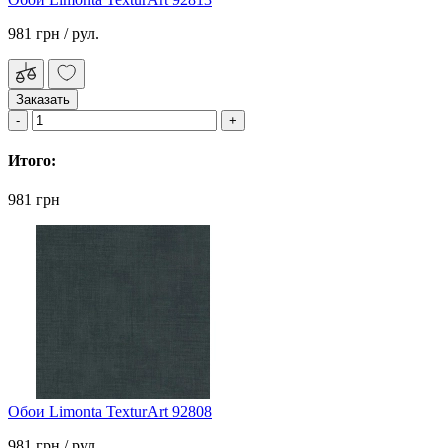
981 грн
/ рул.
Заказать
Итого:
981 грн
Обои Limonta TexturArt 92808
981 грн
/ рул.