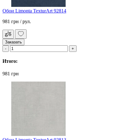
Обои Limonta TexturArt 92814
981 грн
/ рул.
Заказать
Итого:
981 грн
Обои Limonta TexturArt 92813