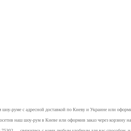
шем шоу-руме с адресной доставкой по Киеву и Украине или офор
осетив наш шоу-рум в Киеве или оформив заказ через корзину на
rt 75302 — свяжитесь с нами любым удобным для вас способом, 