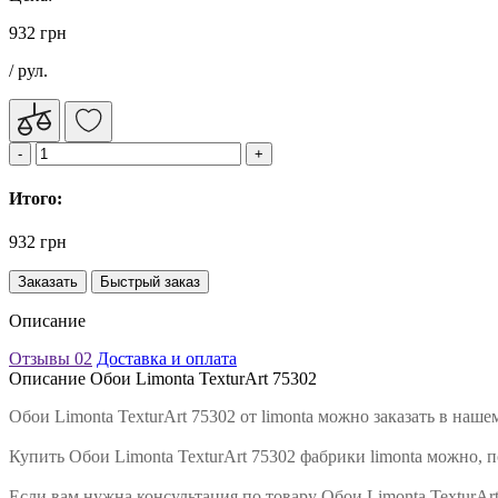
932 грн
/ рул.
Итого:
932 грн
Заказать
Быстрый заказ
Описание
Отзывы
02
Доставка и оплата
Описание Обои Limonta TexturArt 75302
Обои Limonta TexturArt 75302 от limonta можно заказать в на
Купить Обои Limonta TexturArt 75302 фабрики limonta можно, п
Если вам нужна консультация по товару Обои Limonta TexturA