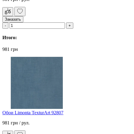
Заказать
Итого:
981 грн
Обои Limonta TexturArt 92807
981 грн
/ рул.