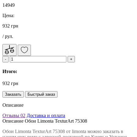
14949
Цена:
932 грн
/ рул.
Итого:
932 грн
Заказать
Быстрый заказ
Описание
Отзывы
02
Доставка и оплата
Описание Обои Limonta TexturArt 75308
Обои Limonta TexturArt 75308 от limonta можно заказать в
нашем шоу-руме с адресной доставкой по Киеву и Украине