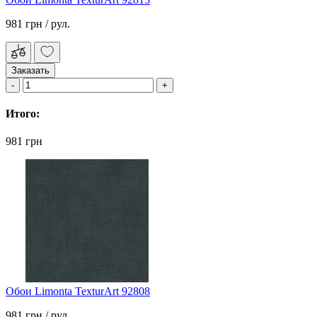
981 грн
/ рул.
Заказать
Итого:
981 грн
Обои Limonta TexturArt 92808
981 грн
/ рул.