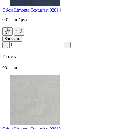
Обои Limonta TexturArt 92814
981 грн
/ рул.
Заказать
Итого:
981 грн
Обои Limonta TexturArt 92813