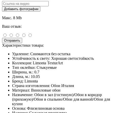
Добавить фотографии
Макс. 8 Mb
Ваш отзыв:
Отправить
Характеристики товара:
Удаление:
Снимаются без остатка
Устойчивость к свету:
Хорошая светостойкость
Коллекция:
Limonta TexturArt
Тип оклейки:
Стыкуемые
Ширина, м.:
0.7
Длина, м.:
10.05
Бренд:
Limonta
Страна изготовления:
Обои Италия
Материал:
Виниловые обои
Назначение:
Обои в зал (гостиную)/Обои в коридор
(прихожую)/Обои в спальню/Обои для ванной/Обои для
кухни
Основа:
Флизелиновая основа
Наличие:
Складская программа