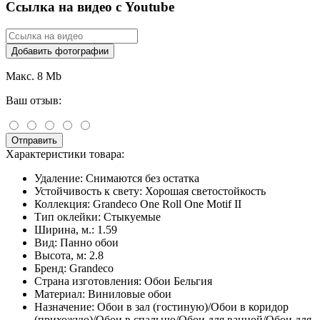
Ссылка на видео с Youtube
Добавить фотографии
Макс. 8 Mb
Ваш отзыв:
Отправить
Характеристики товара:
Удаление:
Снимаются без остатка
Устойчивость к свету:
Хорошая светостойкость
Коллекция:
Grandeco One Roll One Motif II
Тип оклейки:
Стыкуемые
Ширина, м.:
1.59
Вид:
Панно обои
Высота, м:
2.8
Бренд:
Grandeco
Страна изготовления:
Обои Бельгия
Материал:
Виниловые обои
Назначение:
Обои в зал (гостиную)/Обои в коридор
(прихожую)/Обои в спальню/Обои для ванной/Обои для