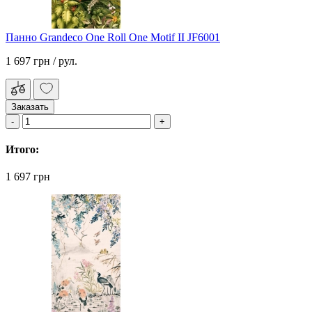
Панно Grandeco One Roll One Motif II JF6001
1 697 грн
/ рул.
Заказать
Итого:
1 697 грн