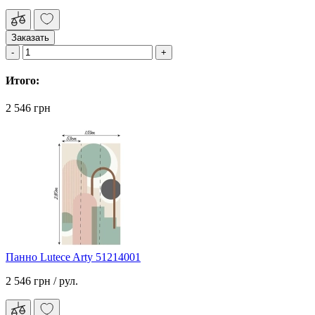
Заказать
Итого:
2 546 грн
Панно Lutece Arty 51214001
2 546 грн
/ рул.