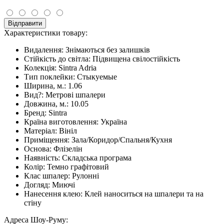
Відправити
Характеристики товару:
Видалення:
Знімаються без залишків
Стійкість до світла:
Підвищена свілостійкість
Колекція:
Sintra Adria
Тип поклейки:
Стыкуемые
Ширина, м.:
1.06
Вид?:
Метрові шпалери
Довжина, м.:
10.05
Бренд:
Sintra
Країна виготовлення:
Україна
Матеріал:
Вініл
Приміщення:
Зала/Коридор/Спальня/Кухня
Основа:
Флізелін
Наявність:
Складська програма
Колір:
Темно графітовий
Клас шпалер:
Рулонні
Догляд:
Миючі
Нанесення клею:
Клей наноситься на шпалери та на
стіну
Адреса Шоу-Руму: