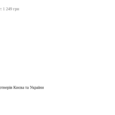
: 1 249 грн
артнерів Києва та України