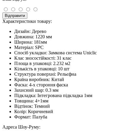
Відправити
Характеристики товару:
Дизайн:
Дерево
Довжина:
1220 мм
Ширина:
181мм
Матеріал:
SPC
Спосіб укладки:
Замкова система Uniclic
Клас зносостійкості:
31 клас
Площа в упаковці:
2.232 м2
Кількість в упаковці:
10 шт
Структура поверхні:
Рельєфна
Країна виробник:
Китай
Фаска:
4-х стороння фаска
Захисний шар:
0.3 мм
Підкладка:
Інтегрована підкладка 1мм
Товщина:
4+1мм
Відтінок:
Темний
Колір:
Коричневий
Формат:
Палуба
Адреса Шоу-Руму: