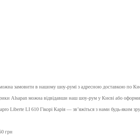
pan можна замовити в нашому шоу-румі з адресною доставкою по Ки
 фабрики Alsapan можна відвідавши наш шоу-рум у Києві або оформ
apro Liberte LI 610 Гікорі Карія — зв’яжіться з нами будь-яким зр
50 грн