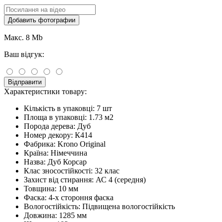
Добавить фотографии
Макс. 8 Mb
Ваш відгук:
Відправити
Характеристики товару:
Кількість в упаковці:
7 шт
Площа в упаковці:
1.73 м2
Порода дерева:
Дуб
Номер декору:
К414
Фабрика:
Krono Original
Країна:
Німеччина
Назва:
Дуб Корсар
Клас зносостійкості:
32 клас
Захист від стирання:
АС 4 (середня)
Товщина:
10 мм
Фаска:
4-х стороння фаска
Вологостійкість:
Підвищена вологостійкість
Довжина:
1285 мм