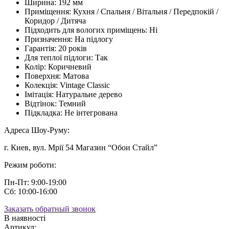
Ширина:
192 мм
Приміщення:
Кухня / Спальня / Вітальня / Передпокій /
Коридор / Дитяча
Підходить для вологих приміщень:
Ні
Призначення:
На підлогу
Гарантія:
20 років
Для теплої підлоги:
Так
Колір:
Коричневий
Поверхня:
Матова
Колекція:
Vintage Classic
Імітація:
Натуральне дерево
Відтінок:
Темний
Підкладка:
Не інтегрована
Адреса Шоу-Руму:
г. Киев, вул. Мрії 54 Магазин “Обои Стайл”
Режим роботи:
Пн-Пт: 9:00-19:00
Сб: 10:00-16:00
Заказать обратный звонок
В наявності
Артикул: