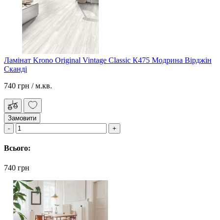
Ламінат Krono Original Vintage Classic К475 Модрина Вірджін
Сканді
740 грн
/ м.кв.
Замовити
Всього:
740 грн