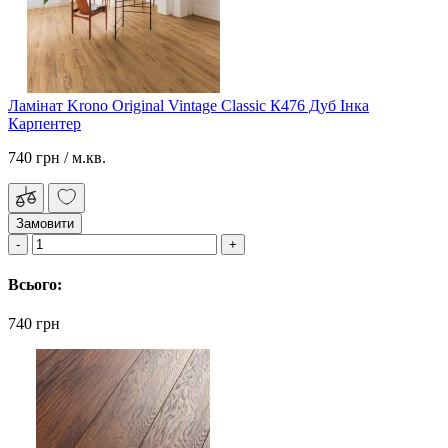
Ламінат Krono Original Vintage Classic К476 Дуб Інка
Карпентер
740 грн
/ м.кв.
Замовити
Всього:
740 грн