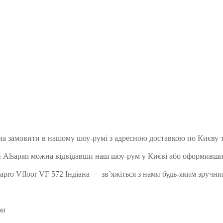
ожна замовити в нашому шоу-румі з адресною доставкою по Києву 
ки Alsapan можна відвідавши наш шоу-рум у Києві або оформивши
apro Vfloor VF 572 Індіана — зв’яжіться з нами будь-яким зручни
рн