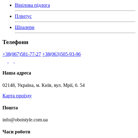
Вінілова підлога
Плінтус
Шпалери
Телефони
+38(067)581-77-27
+38(063)505-93-96
Наша адреса
02148, Україна, м. Київ, вул. Мрії, б. 54
Карта проїзду
Пошта
info@oboistyle.com.ua
Часи роботи