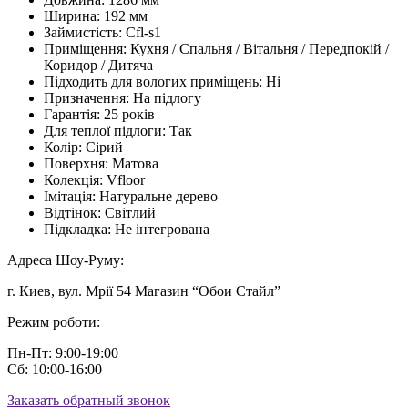
Ширина:
192 мм
Займистість:
Cfl-s1
Приміщення:
Кухня / Спальня / Вітальня / Передпокій /
Коридор / Дитяча
Підходить для вологих приміщень:
Ні
Призначення:
На підлогу
Гарантія:
25 років
Для теплої підлоги:
Так
Колір:
Сірий
Поверхня:
Матова
Колекція:
Vfloor
Імітація:
Натуральне дерево
Відтінок:
Світлий
Підкладка:
Не інтегрована
Адреса Шоу-Руму:
г. Киев, вул. Мрії 54 Магазин “Обои Стайл”
Режим роботи:
Пн-Пт: 9:00-19:00
Сб: 10:00-16:00
Заказать обратный звонок