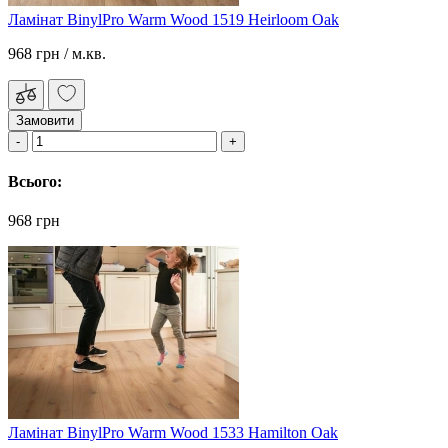
Ламінат BinylPro Warm Wood 1519 Heirloom Oak
968 грн
/ м.кв.
Замовити
Всього:
968 грн
Ламінат BinylPro Warm Wood 1533 Hamilton Oak