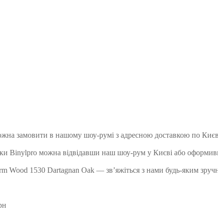
ожна замовити в нашому шоу-румі з адресною доставкою по Києву
ки Binylpro можна відвідавши наш шоу-рум у Києві або оформив
m Wood 1530 Dartagnan Oak — зв’яжіться з нами будь-яким зручни
рн