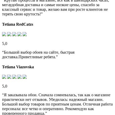
“Крутые процессы в магазине, все как в швейцарских часах,
мегаудобная доставка и самые низкие цены, спасибо за
классный сервис и товар, желаю вам при росте клиентов не
терять свою крутость!”
Tetiana RedCatzs
5,0
“Большой выбор обоев на сайте, быстрая
доставка.Приветливые ребята.”
Tetiana Viazovska
5,0
“Я заказывала обои. Сначала сомневалась, так как о магазине
практически нет отзывов. Убедилась: надежный магазин.
Большой выбор товаров по приятным ценам. Отличная работа
персонала: все четко и оперативно. Рекомендую как
проверенного продавца.”