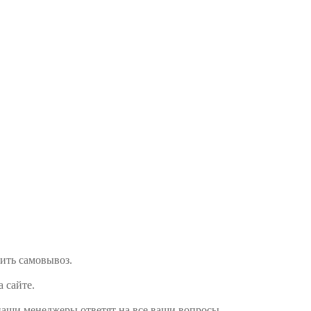
мить самовывоз.
а сайте.
наши менеджеры ответят на все ваши вопросы.