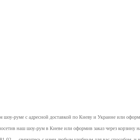
шем шоу-руме с адресной доставкой по Киеву и Украине или офор
посетив наш шоу-рум в Киеве или оформив заказ через корзину н
081-02 — свяжитесь с нами любым удобным для вас способом, и 