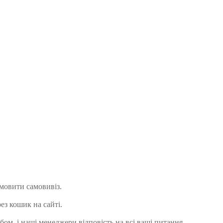
амовити самовивіз.
ез кошик на сайті.
ом, і наші менеджери відповість на всі ваші питання.