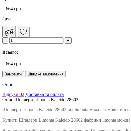
2 664 грн
/ рул.
Всього:
2 664 грн
Замовити
Швидке замовлення
Опис
Відгуки
02
Доставка та оплата
Опис Шпалери Limonta Kaleido 28602
Шпалери Limonta Kaleido 28602 від limonta можна замовити в н
Купити Шпалери Limonta Kaleido 28602 фабрики limonta можна
Якщо вам потрібна консультація по товару Шпалери Limonta Kale