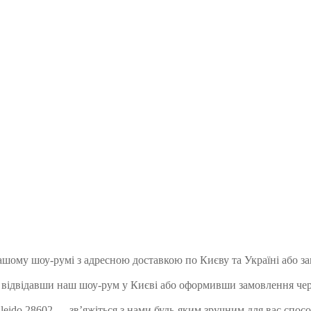
ашому шоу-румі з адресною доставкою по Києву та Україні або з
 відвідавши наш шоу-рум у Києві або оформивши замовлення чер
ido 28602 — зв’яжіться з нами будь-яким зручним для вас способ