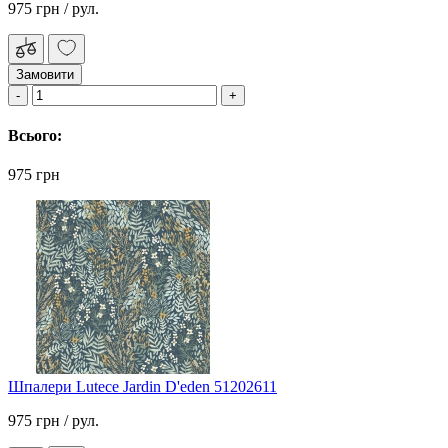
975 грн
/ рул.
Замовити
Всього:
975 грн
Шпалери Lutece Jardin D'eden 51202611
975 грн
/ рул.