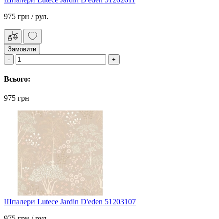
975 грн
/ рул.
Замовити
Всього:
975 грн
Шпалери Lutece Jardin D'eden 51203107
975 грн
/ рул.