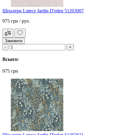
Шпалери Lutece Jardin D'eden 51203007
975 грн
/ рул.
Замовити
Всього:
975 грн
Шпалери Lutece Jardin D'eden 51202611