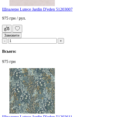
Шпалери Lutece Jardin D'eden 51203007
975 грн
/ рул.
Замовити
Всього:
975 грн
Шпалери Lutece Jardin D'eden 51202611