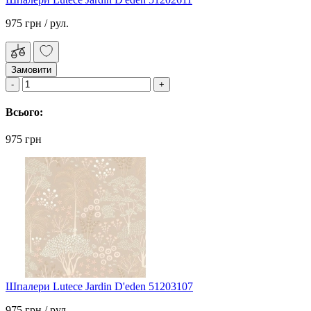
975 грн
/ рул.
Замовити
Всього:
975 грн
Шпалери Lutece Jardin D'eden 51203107
975 грн
/ рул.