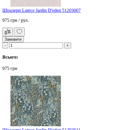
Шпалери Lutece Jardin D'eden 51203007
975 грн
/ рул.
Замовити
Всього:
975 грн
Шпалери Lutece Jardin D'eden 51202611