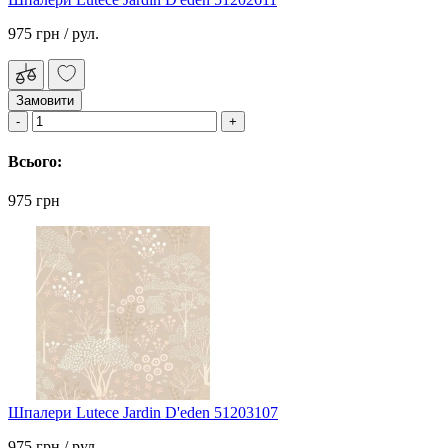
975 грн
/ рул.
Замовити
Всього:
975 грн
Шпалери Lutece Jardin D'eden 51203107
975 грн
/ рул.