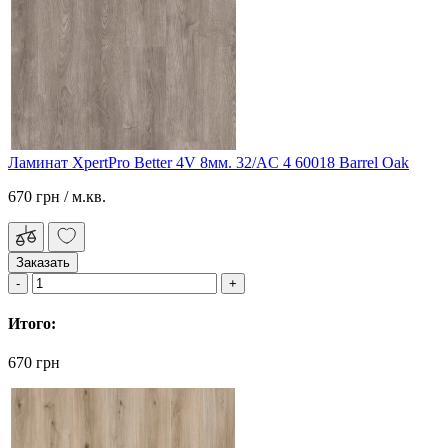
Ламинат XpertPro Better 4V 8мм. 32/AC 4 60018 Barrel Oak
670 грн
/ м.кв.
Заказать
Итого:
670 грн