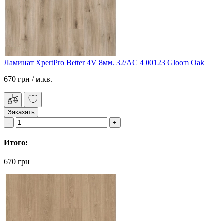
Ламинат XpertPro Better 4V 8мм. 32/AC 4 00123 Gloom Oak
670 грн
/ м.кв.
Заказать
Итого:
670 грн