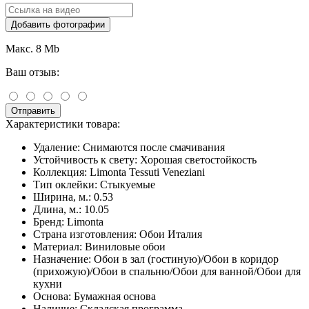
Добавить фотографии
Макс. 8 Mb
Ваш отзыв:
Отправить
Характеристики товара:
Удаление:
Снимаются после смачивания
Устойчивость к свету:
Хорошая светостойкость
Коллекция:
Limonta Tessuti Veneziani
Тип оклейки:
Стыкуемые
Ширина, м.:
0.53
Длина, м.:
10.05
Бренд:
Limonta
Страна изготовления:
Обои Италия
Материал:
Виниловые обои
Назначение:
Обои в зал (гостиную)/Обои в коридор
(прихожую)/Обои в спальню/Обои для ванной/Обои для
кухни
Основа:
Бумажная основа
Наличие:
Складская программа