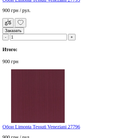
900 грн
/ рул.
Заказать
Итого:
900 грн
Обои Limonta Tessuti Veneziani 27796
900 грн
/ рул.