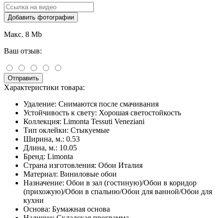
Добавить фотографии
Макс. 8 Mb
Ваш отзыв:
Отправить
Характеристики товара:
Удаление:
Снимаются после смачивания
Устойчивость к свету:
Хорошая светостойкость
Коллекция:
Limonta Tessuti Veneziani
Тип оклейки:
Стыкуемые
Ширина, м.:
0.53
Длина, м.:
10.05
Бренд:
Limonta
Страна изготовления:
Обои Италия
Материал:
Виниловые обои
Назначение:
Обои в зал (гостиную)/Обои в коридор
(прихожую)/Обои в спальню/Обои для ванной/Обои для
кухни
Основа:
Бумажная основа
Наличие:
Складская программа