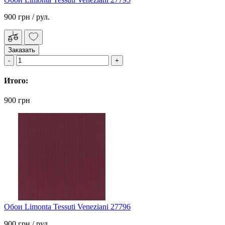
900 грн
/ рул.
Заказать
Итого:
900 грн
Обои Limonta Tessuti Veneziani 27796
900 грн
/ рул.