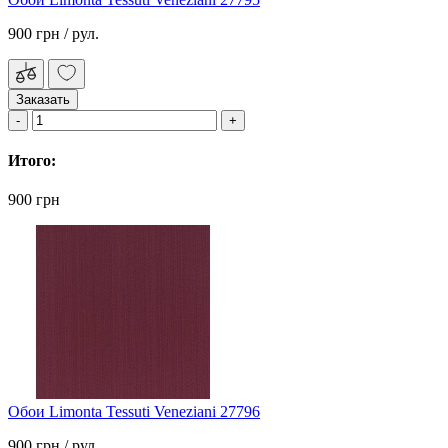
900 грн
/ рул.
Заказать
Итого:
900 грн
Обои Limonta Tessuti Veneziani 27796
900 грн
/ рул.