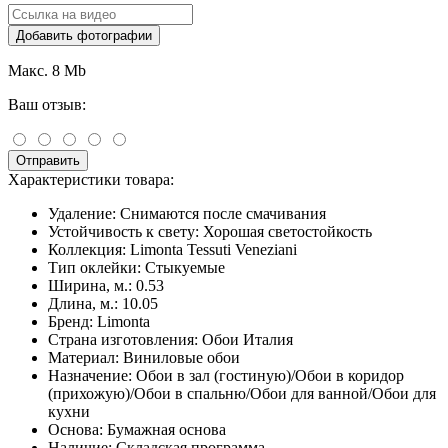
Добавить фотографии
Макс. 8 Mb
Ваш отзыв:
Отправить
Характеристики товара:
Удаление:
Снимаются после смачивания
Устойчивость к свету:
Хорошая светостойкость
Коллекция:
Limonta Tessuti Veneziani
Тип оклейки:
Стыкуемые
Ширина, м.:
0.53
Длина, м.:
10.05
Бренд:
Limonta
Страна изготовления:
Обои Италия
Материал:
Виниловые обои
Назначение:
Обои в зал (гостиную)/Обои в коридор
(прихожую)/Обои в спальню/Обои для ванной/Обои для
кухни
Основа:
Бумажная основа
Наличие:
Складская программа