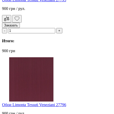
900 грн
/ рул.
Заказать
Итого:
900 грн
Обои Limonta Tessuti Veneziani 27796
900 грн
/ рул.