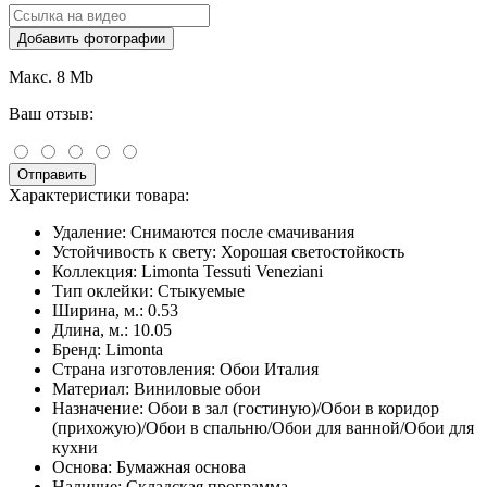
Добавить фотографии
Макс. 8 Mb
Ваш отзыв:
Отправить
Характеристики товара:
Удаление:
Снимаются после смачивания
Устойчивость к свету:
Хорошая светостойкость
Коллекция:
Limonta Tessuti Veneziani
Тип оклейки:
Стыкуемые
Ширина, м.:
0.53
Длина, м.:
10.05
Бренд:
Limonta
Страна изготовления:
Обои Италия
Материал:
Виниловые обои
Назначение:
Обои в зал (гостиную)/Обои в коридор
(прихожую)/Обои в спальню/Обои для ванной/Обои для
кухни
Основа:
Бумажная основа
Наличие:
Складская программа