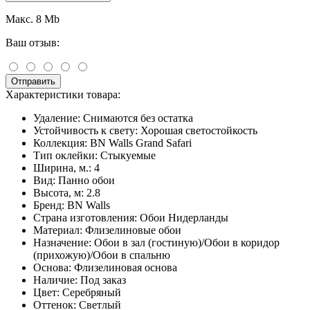
Макс. 8 Mb
Ваш отзыв:
Отправить
Характеристики товара:
Удаление:
Снимаются без остатка
Устойчивость к свету:
Хорошая светостойкость
Коллекция:
BN Walls Grand Safari
Тип оклейки:
Стыкуемые
Ширина, м.:
4
Вид:
Панно обои
Высота, м:
2.8
Бренд:
BN Walls
Страна изготовления:
Обои Нидерланды
Материал:
Флизелиновые обои
Назначение:
Обои в зал (гостиную)/Обои в коридор
(прихожую)/Обои в спальню
Основа:
Флизелиновая основа
Наличие:
Под заказ
Цвет:
Серебряный
Оттенок:
Светлый