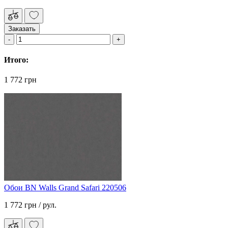
Заказать
Итого:
1 772 грн
Обои BN Walls Grand Safari 220506
1 772 грн
/ рул.